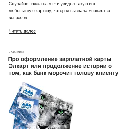
Случайно нажал на «+» и увидел такую вот
любопытную картину, которая вызвала множество
вопросов
«Скрытые
Читать далее
лимиты
Нуртелекома,
тариф
ОПУБЛИКОВАНО
27.09.2018
Про оформление зарплатной карты
Переходи
Элкарт или продолжение истории о
на
том, как банк морочит голову клиенту
О!
135»