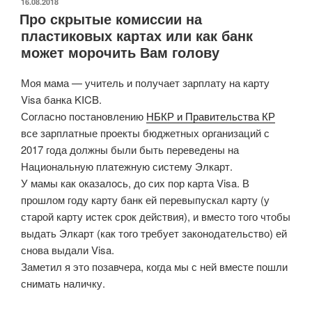
ОПУБЛИКОВАНО
16.08.2018
Про скрытые комиссии на
как
пластиковых картах или как банк
банк
может морочить Вам голову
морочит
голову
Моя мама — учитель и получает зарплату на карту
учителю
Visa банка KICB.
и
Согласно постановлению
НБКР и Правительства КР
незаконно
все зарплатные проекты бюджетных организаций с
забирает
2017 года должны были быть переведены на
0,5%
Национальную платежную систему Элкарт.
зарплаты»
У мамы как оказалось, до сих пор карта Visa. В
прошлом году карту банк ей перевыпускал карту (у
старой карту истек срок действия), и вместо того чтобы
выдать Элкарт (как того требует законодательство) ей
снова выдали Visa.
Заметил я это позавчера, когда мы с ней вместе пошли
снимать наличку.