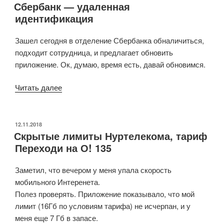
Сбербанк — удаленная
эффективна
идентификация
данная
стратегия
Зашел сегодня в отделение Сбербанка обналичиться,
борьбы
подходит сотрудница, и предлагает обновить
с
приложение. Ок, думаю, время есть, давай обновимся.
вирусом
с
«Сбербанк
Читать далее
точки
—
зрения
удаленная
экономики?»
идентификация»
ОПУБЛИКОВАНО
12.11.2018
Скрытые лимиты Нуртелекома, тариф
Переходи на О! 135
Заметил, что вечером у меня упала скорость
мобильного Интеренета.
Полез проверять. Приложение показывало, что мой
лимит (16Гб по условиям тарифа) не исчерпан, и у
меня еще 7 Гб в запасе.