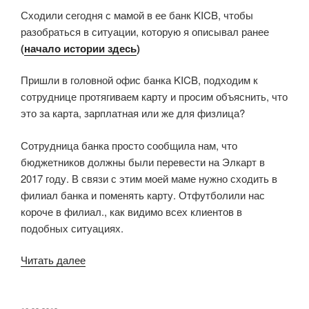
Сходили сегодня с мамой в ее банк KICB, чтобы
о
разобраться в ситуации, которую я описывал ранее
том,
(
начало истории здесь
)
как
банк
Пришли в головной офис банка KICB, подходим к
морочит
сотруднице протягиваем карту и просим объяснить, что
голову
это за карта, зарплатная или же для физлица?
клиенту»
Сотрудница банка просто сообщила нам, что
бюджетников должны были перевести на Элкарт в
2017 году. В связи с этим моей маме нужно сходить в
филиал банка и поменять карту. Отфутболили нас
короче в филиал., как видимо всех клиентов в
подобных ситуациях.
«Продолжение
Читать далее
истории
о
том