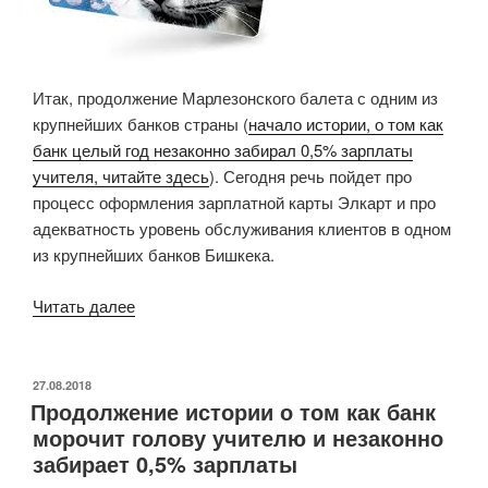
Итак, продолжение Марлезонского балета с одним из
крупнейших банков страны (
начало истории, о том как
банк целый год незаконно забирал 0,5% зарплаты
учителя, читайте здесь
). Сегодня речь пойдет про
процесс оформления зарплатной карты Элкарт и про
адекватность уровень обслуживания клиентов в одном
из крупнейших банков Бишкека.
«Про
Читать далее
оформление
зарплатной
карты
ОПУБЛИКОВАНО
27.08.2018
Продолжение истории о том как банк
Элкарт
морочит голову учителю и незаконно
или
забирает 0,5% зарплаты
продолжение
истории