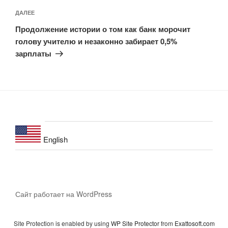
Следующая
ДАЛЕЕ
запись
Продолжение истории о том как банк морочит
голову учителю и незаконно забирает 0,5%
зарплаты
English
Сайт работает на WordPress
Site Protection is enabled by using
WP Site Protector
from
Exattosoft.com