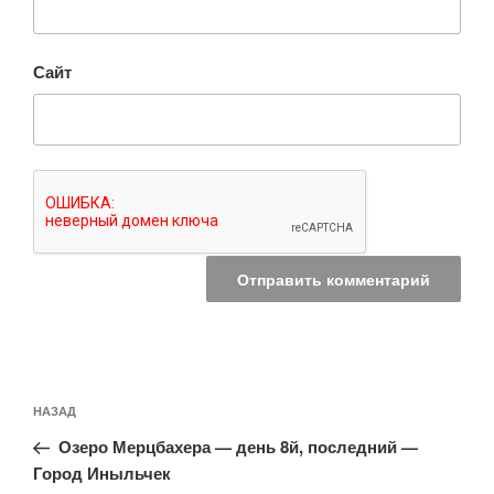
Сайт
Навигация
Предыдущая
НАЗАД
по
запись:
записям
Озеро Мерцбахера — день 8й, последний —
Город Иныльчек