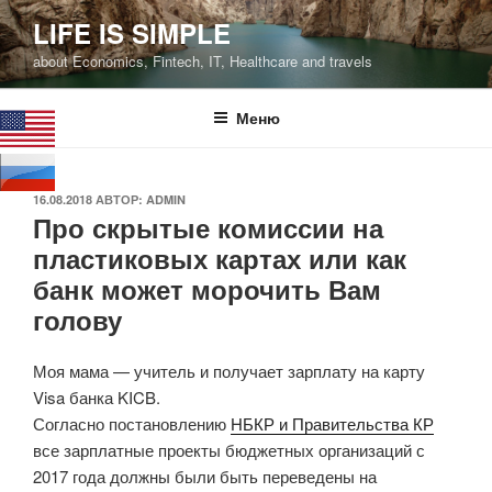
Перейти
LIFE IS SIMPLE
к
about Economics, Fintech, IT, Healthcare and travels
содержимому
Меню
ОПУБЛИКОВАНО
16.08.2018
АВТОР:
ADMIN
Про скрытые комиссии на
пластиковых картах или как
банк может морочить Вам
голову
Моя мама — учитель и получает зарплату на карту
Visa банка KICB.
Согласно постановлению
НБКР и Правительства КР
все зарплатные проекты бюджетных организаций с
2017 года должны были быть переведены на