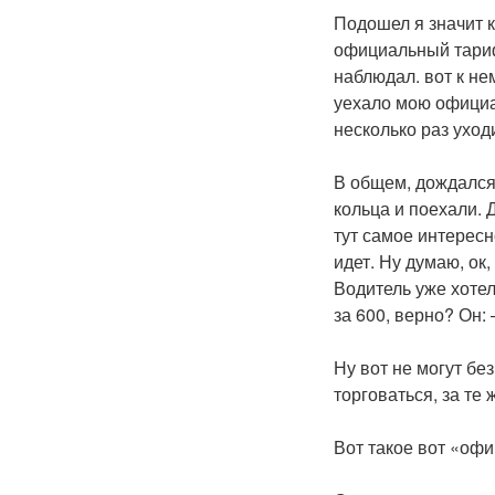
Подошел я значит к
официальный тариф.
наблюдал. вот к не
уехало мою официал
несколько раз уход
В общем, дождался 
кольца и поехали. 
тут самое интересн
идет. Ну думаю, ок
Водитель уже хотел
за 600, верно? Он: 
Ну вот не могут без
торговаться, за те
Вот такое вот «оф