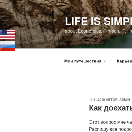
Перейти
к
LIFE IS SIMP
содержимому
about Economics, Fintech, IT, H
Мои путешествия
Карьер
ОПУБЛИКОВАНО
11.11.2018
АВТОР:
ADMIN
Как доехат
Этот вопрос мне ч
Распишу все подроб