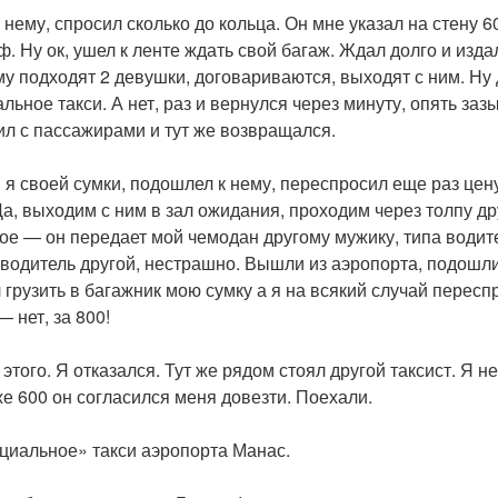
 нему, спросил сколько до кольца. Он мне указал на стену 6
 Ну ок, ушел к ленте ждать свой багаж. Ждал долго и изда
му подходят 2 девушки, договариваются, выходят с ним. Ну 
ьное такси. А нет, раз и вернулся через минуту, опять зазы
ил с пассажирами и тут же возвращался.
я своей сумки, подошлел к нему, переспросил еще раз цену
Да, выходим с ним в зал ожидания, проходим через толпу др
ое — он передает мой чемодан другому мужику, типа водит
, водитель другой, нестрашно. Вышли из аэропорта, подошл
 грузить в багажник мою сумку а я на всякий случай перес
— нет, за 800!
 этого. Я отказался. Тут же рядом стоял другой таксист. Я не
 же 600 он согласился меня довезти. Поехали.
ициальное» такси аэропорта Манас.