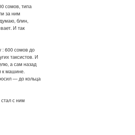
00 сомов, типа
ли за ним
думаю, блин,
вает. И так
 : 600 сомов до
угих таксистов. И
елю, а сам назад
и к машине.
просил — до кольца
 стал с ним