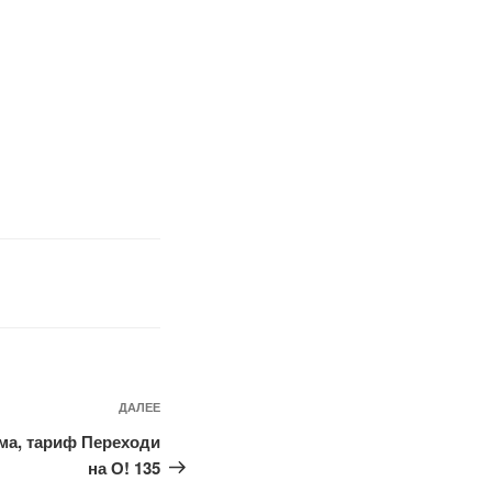
Следующая
ДАЛЕЕ
запись
а, тариф Переходи
на О! 135