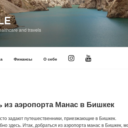
LE
ealthcare and travels

а
Финансы
О себе
ь из аэропорта Манас в Бишкек
асто задают путешественники, приезжающие в Бишкек.
но здесь. Итак, добраться из аэропорта манас в Бишкек, 