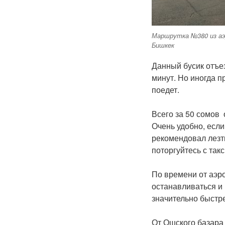
Маршрутка №380 из аэ
Бишкек
Данный бусик отъез
минут. Но иногда п
поедет.
Всего за 50 сомов 
Очень удобно, есл
рекомендовал лезть
поторгуйтесь с так
По времени от аэро
останавливаться и 
значительно быстр
От Ошского базара