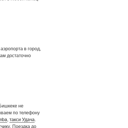
аэропорта в город,
там достаточно
 Бишкеке не
ываем по телефону
mba
,
такси Удача
.
чику. Поездка до