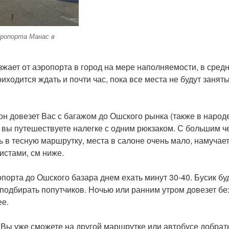
ропорта Манас в
жает от аэропорта в город на мере наполняемости, в сред
риходится ждать и почти час, пока все места не будут заняты
он довезет Вас с багажом до Ошского рынка (также в народ
и вы путешествуете налегке с одним рюкзаком. С большим 
 в тесную маршрутку, места в салоне очень мало, намучае
систами, см ниже.
порта до Ошского базара днем ехать минут 30-40. Бусик бу
подбирать попутчиков. Ночью или ранним утром довезет бе
ее.
 Вы уже сможете на другой маршрутке или автобусе добрат