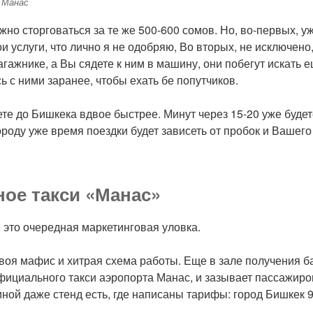
 Манас
жно сторговаться за те же 500-600 сомов. Но, во-первых, у
и услуги, что лично я не одобряю, Во вторых, не исключено,
агажнике, а Вы сядете к ним в машину, они побегут искать 
ь с ними заранее, чтобы ехать бе попутчиков.
ете до Бишкека вдвое быстрее. Минут через 15-20 уже буде
ороду уже время поездки будет зависеть от пробок и Вашего
ое такси «Манас»
, это очередная маркетинговая уловка.
своя мафис и хитрая схема работы. Еще в зале получения б
фициального такси аэропорта Манас, и зазывает пассажир
пиной даже стенд есть, где написаны тарифы: город Бишкек 9