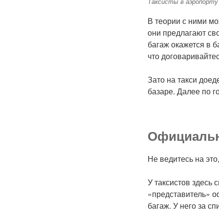
Таксисты в аэропорту
В теории с ними мо
они предлагают сво
багаж окажется в б
что договаривайтес
Зато на такси доед
базаре. Далее по г
Официальн
Не ведитесь на это
У таксистов здесь 
«представитель» о
багаж. У него за с