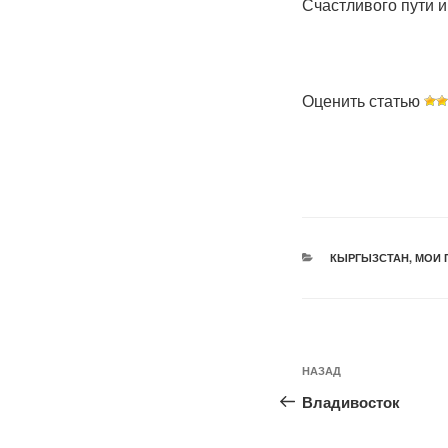
Счастливого пути и
Оценить статью
РУБРИКИ
КЫРГЫЗСТАН
,
МОИ 
Навигация
Предыдущая
НАЗАД
по
запись:
Владивосток
записям