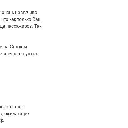
ж очень навязчиво
 что как только Ваш
еще пассажиров. Так
те на Ошском
 конечного пункта.
агажа стоит
ов, ожидающих
$.