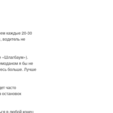
нем каждые 20-30
, водитель не
е «Шлагбаум»).
чемоданом я бы не
тесь больше. Лучше
дет часто
з остановок
ься в любой конец